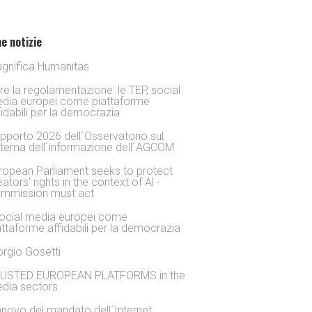
e notizie
gnifica Humanitas
tre la regolamentazione: le TEP, social
dia europei come piattaforme
fidabili per la democrazia
pporto 2026 dell´Osservatorio sul
stema dell´informazione dell´AGCOM
ropean Parliament seeks to protect
eators' rights in the context of Al -
mmission must act
social media europei come
attaforme affidabili per la democrazia
orgio Gosetti
USTED EUROPEAN PLATFORMS in the
dia sectors
nnovo del mandato dell´Internet