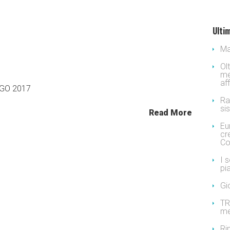
Ultim
Ma
Ol
me
af
GO 2017
Ra
si
Read More
Eu
cr
Co
I 
pi
Gi
TR
me
Ri