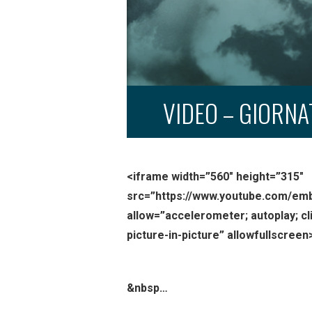
VIDEO – GIORNA
<iframe width=”560″ height=”315″
src=”https://www.youtube.com/em
allow=”accelerometer; autoplay; c
picture-in-picture” allowfullscree
&nbsp…