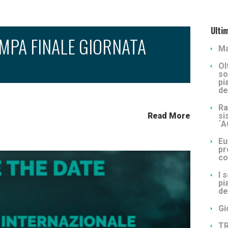
Ultim
MPA FINALE GIORNATA
Ma
Ol
so
pi
de
Ra
Read More
si
´
Eu
pr
co
I 
pi
de
Gi
T