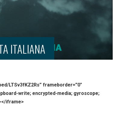
TA ITALIANA
bed/LTSv3fKZ2Rs” frameborder=”0″
lipboard-write; encrypted-media; gyroscope;
n></iframe>