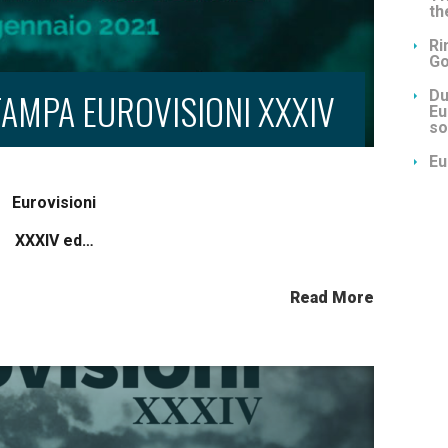
th
Ri
Go
AMPA EUROVISIONI XXXIV
Du
Eu
so
Eu
Eurovisioni
XXXIV ed…
Read More