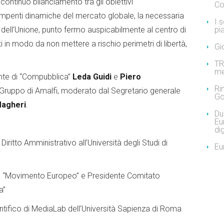
continuo bilanciamento tra gli obiettivi
Co
irompenti dinamiche del mercato globale, la necessaria
I 
dini dell’Unione, punto fermo auspicabilmente al centro di
pi
in modo da non mettere a rischio perimetri di libertà,
Gi
TR
me
ente di “Compubblica”
Leda Guidi
e
Piero
Ri
-Gruppo di Amalfi, moderato dal Segretario generale
Go
agheri
.
Due
Eu
dig
Diritto Amministrativo all’Università degli Studi di
Eu
el “Movimento Europeo” e Presidente Comitato
a”
ntifico di MediaLab dell’Università Sapienza di Roma