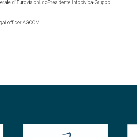
nerale di Eurovisioni, coPresidente Infocivica-Gruppo
legal officer AGCOM