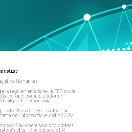
e notizie
gnifica Humanitas
tre la regolamentazione: le TEP, social
dia europei come piattaforme
fidabili per la democrazia
pporto 2026 dell´Osservatorio sul
stema dell´informazione dell´AGCOM
ropean Parliament seeks to protect
eators' rights in the context of Al -