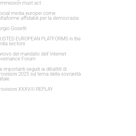
mmission must act
social media europei come
attaforme affidabili per la democrazia
orgio Gosetti
USTED EUROPEAN PLATFORMS in the
dia sectors
nnovo del mandato dell´Internet
vernance Forum
 importanti seguiti ai dibattiti di
rovisioni 2025 sul tema della sovranità
itale.
rovisioni XXXVIII REPLAY