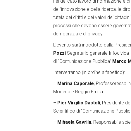
nel delicato lavoro di normazione e di 
dell’innovazione e della ricerca, le d
tutela dei diritti e dei valori dei citta
processi che devono essere governati 
democrazia e di privacy.
L’evento sarà introdotto dalla Presid
Pozzi
Segretario generale Infocivica
di “Comunicazione Pubblica”
Marco M
Interverranno (in ordine alfabetico):
–
Marina Caporale
, Professoressa in 
Modena e Reggio Emilia
–
Pier Virgilio Dastoli
, Presidente d
Scientifico di “Comunicazione Pubblic
–
Mihaela Gavrila
, Responsabile scie