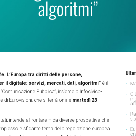
algoritmi”
Ultim
fe. L’Europa tra diritti delle persone,
il digitale: servizi, mercati, dati, algoritmi”
è il
Ma
“Comunicazione Pubblica”, insieme a Infocivica-
Ol
me
 di Eurovisioni, che si terrà online
martedì 23
af
Ra
si
mitati, intende affrontare – da diverse prospettive che
omplesso e sfidante tema della regolazione europea
Eu
cr