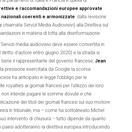
 ai parlamenti di Italia e Francia è quella di
rettive e raccomandazioni europee approvate
gi nazionali coerenti e armonizzate
: dalla revisione
gi chiamata Servizi Media Audiovisivi) alla Direttiva sul
mandazioni in materia di lotta alla disinformazione.
– Servizi media audiovisivi deve essere convertita in
diritto d’autore entro giugno 2020) e la strada si
to bene il rappresentante del governo francese,
Jean
 la pressione esercitata da Google la scorsa
ese ha anticipato in legge l’obbligo per le
royalties ai giornali francesi per l’utilizzo dei loro
che non intende pagare le somme dovute e che
icazione dei titoli dei giornali francesi sul suo motore
inirà in tribunale, ma – come ha sottolineato Michel
suo intervento di chiusura – tutto dipende da quanto
tti i paesi adotteranno la direttiva europea introducendo