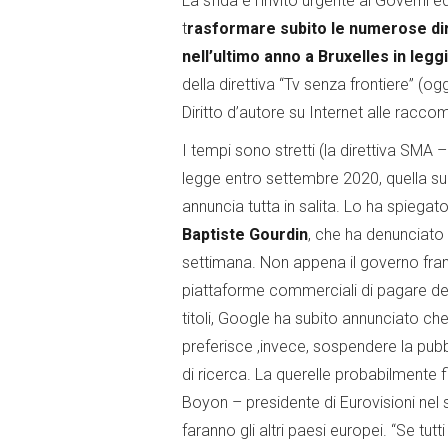
La sfida e l’invito urgente ai Governi ed
t
rasformare subito le numerose di
nell’ultimo anno a Bruxelles in leg
della direttiva “Tv senza frontiere” (og
Diritto d’autore su Internet alle racco
I tempi sono stretti (la direttiva SMA 
legge entro settembre 2020, quella sul 
annuncia tutta in salita. Lo ha spiega
Baptiste Gourdin
, che ha denunciato
settimana. Non appena il governo franc
piattaforme commerciali di pagare delle 
titoli, Google ha subito annunciato 
preferisce ,invece, sospendere la pubbl
di ricerca. La querelle probabilmente f
Boyon – presidente di Eurovisioni nel 
faranno gli altri paesi europei. “Se tu