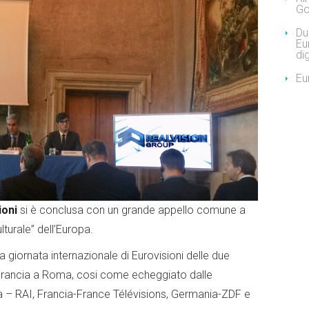
Go
Due
Eu
dig
Eu
ioni
si è conclusa con un grande appello comune a
lturale” dell’Europa.
la giornata internazionale di Eurovisioni delle due
i Francia a Roma, cosi come echeggiato dalle
ia – RAI, Francia-France Télévisions, Germania-ZDF e