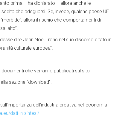
uanto prima – ha dichiarato – allora anche le
a scelta che adeguarsi. Se, invece, qualche paese UE
 “morbide”, allora il rischio che comportamenti di
ai alto”.
desse dire Jean Noel Tronc nel suo discorso citato in
ovranità culturale europea”.
i documenti che verranno pubblicati sul sito
nella sezione “download”.
o sull’importanza dell’industria creativa nell’economia
a.eu/dati-in-sintesi/