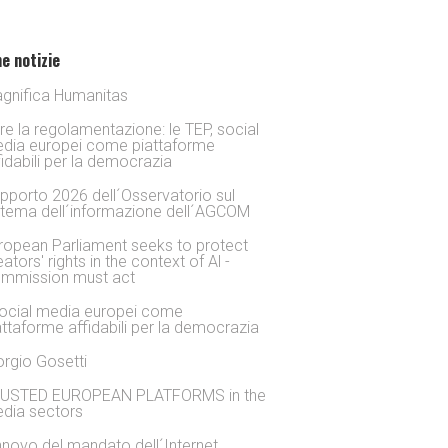
e notizie
gnifica Humanitas
tre la regolamentazione: le TEP, social
dia europei come piattaforme
fidabili per la democrazia
pporto 2026 dell´Osservatorio sul
stema dell´informazione dell´AGCOM
ropean Parliament seeks to protect
eators' rights in the context of Al -
mmission must act
social media europei come
attaforme affidabili per la democrazia
orgio Gosetti
USTED EUROPEAN PLATFORMS in the
dia sectors
nnovo del mandato dell´Internet