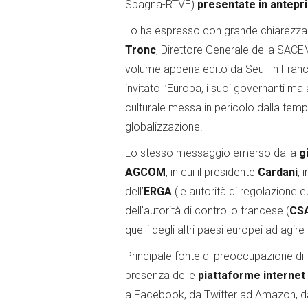
Spagna-RTVE)
presentate in antepr
Lo ha espresso con grande chiarezza 
Tronc
, Direttore Generale della SACEM
volume appena edito da Seuil in Franci
invitato l’Europa, i suoi governanti ma 
culturale messa in pericolo dalla temp
globalizzazione.
Lo stesso messaggio emerso dalla
g
AGCOM
, in cui il presidente
Cardani
, 
dell’
ERGA
(le autorità di regolazione 
dell’autorità di controllo francese (
CS
quelli degli altri paesi europei ad agir
Principale fonte di preoccupazione di tu
presenza delle
piattaforme internet 
a Facebook, da Twitter ad Amazon, da