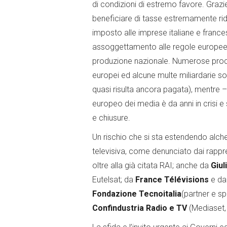
di condizioni di estremo favore. Grazie
beneficiare di tasse estremamente rido
imposto alle imprese italiane e francesi
assoggettamento alle regole europee in
produzione nazionale. Numerose proced
europei ed alcune multe miliardarie 
quasi risulta ancora pagata), mentre –
europeo dei media è da anni in crisi e
e chiusure.
Un rischio che si sta estendendo alch
televisiva, come denunciato dai rappre
oltre alla già citata RAI; anche da
Giul
Eutelsat; da
France Télévisions
e dal
Fondazione Tecnoitalia
(partner e s
Confindustria Radio e TV
(Mediaset, L