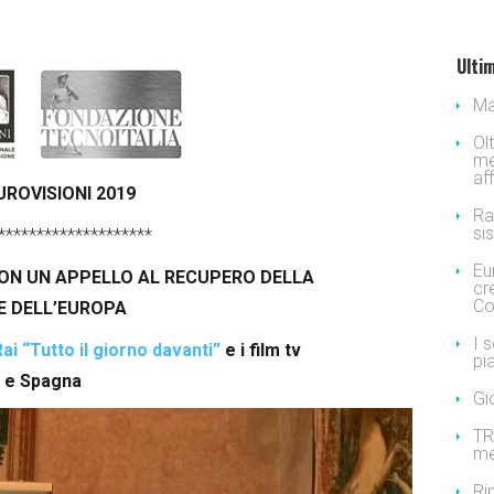
Ultim
Ma
Ol
me
af
UROVISIONI 2019
Ra
si
********************
Eu
 CON UN APPELLO AL RECUPERO DELLA
cr
Co
E DELL’EUROPA
I 
ai “Tutto il giorno davanti”
e i film tv
pi
a e Spagna
Gi
TR
me
Ri