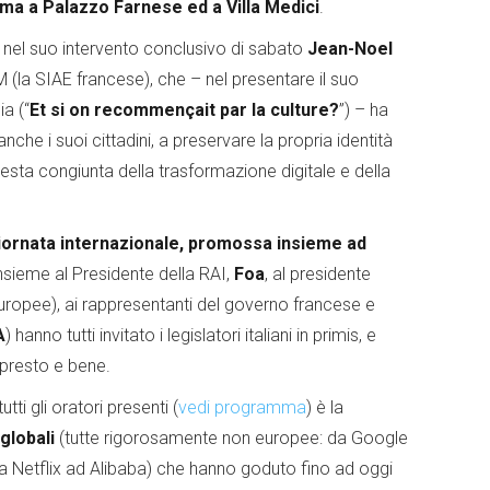
ima a Palazzo Farnese ed a Villa Medici
.
nel suo intervento conclusivo di sabato
Jean-Noel
 (la SIAE francese), che – nel presentare il suo
a (“
Et si on recommençait par la culture?
”) – ha
anche i suoi cittadini, a preservare la propria identità
esta congiunta della trasformazione digitale e della
iornata internazionale, promossa insieme ad
insieme al Presidente della RAI,
Foa
, al presidente
europee), ai rappresentanti del governo francese e
A
) hanno tutti invitato i legislatori italiani in primis, e
e presto e bene.
tti gli oratori presenti (
vedi programma
) è la
globali
(tutte rigorosamente non europee: da Google
 Netflix ad Alibaba) che hanno goduto fino ad oggi