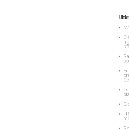
Ultim
Ma
Ol
me
af
Ra
si
Eu
cr
Co
I 
pi
Gi
TR
me
Ri