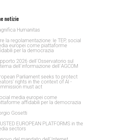
e notizie
gnifica Humanitas
tre la regolamentazione: le TEP, social
dia europei come piattaforme
fidabili per la democrazia
pporto 2026 dell´Osservatorio sul
stema dell´informazione dell´AGCOM
ropean Parliament seeks to protect
eators' rights in the context of Al -
mmission must act
social media europei come
attaforme affidabili per la democrazia
orgio Gosetti
USTED EUROPEAN PLATFORMS in the
dia sectors
nnovo del mandato dell´Internet