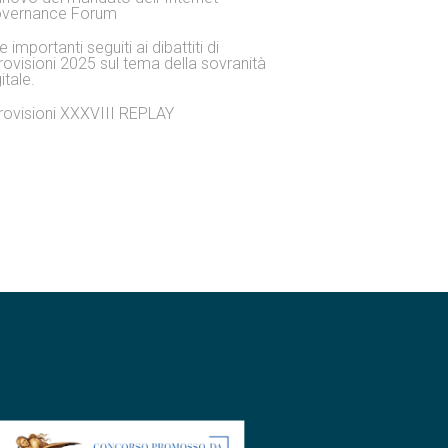
vernance Forum
 importanti seguiti ai dibattiti di
rovisioni 2025 sul tema della sovranità
itale.
rovisioni XXXVIII REPLAY