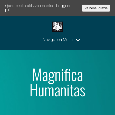
Questo sito utilizza i cookie:
Leggi di
Va bene, grazie
più.
Navigation Menu
Magnifica
Humanitas