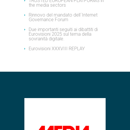
TRUSTED EUROPEAN PLATFORMS in
the media sectors
Rinnovo del mandato dell´Internet
Governance Forum
Due importanti seguiti ai dibattiti di
Eurovisioni 2025 sul tema della
sovranità digitale.
Eurovisioni XXXVIII REPLAY