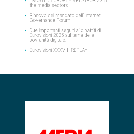
TRUSTED EUROPEAN PLATFORMS in
the media sectors
Rinnovo del mandato dell´Internet
Governance Forum
Due importanti seguiti ai dibattiti di
Eurovisioni 2025 sul tema della
sovranità digitale.
Eurovisioni XXXVIII REPLAY