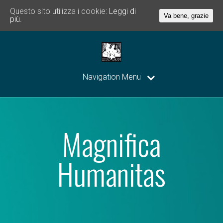
Questo sito utilizza i cookie:
Leggi di
Va bene, grazie
più.
Navigation Menu
Magnifica
Humanitas