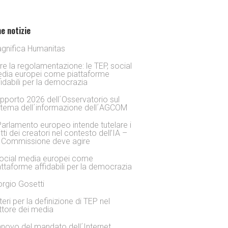
e notizie
gnifica Humanitas
tre la regolamentazione: le TEP, social
dia europei come piattaforme
fidabili per la democrazia
pporto 2026 dell´Osservatorio sul
stema dell´informazione dell´AGCOM
 Parlamento europeo intende tutelare i
itti dei creatori nel contesto dell’IA –
 Commissione deve agire
social media europei come
attaforme affidabili per la democrazia
orgio Gosetti
iteri per la definizione di TEP nel
ttore dei media
nnovo del mandato dell´Internet