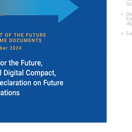
Go
Due
Eu
dig
Eu