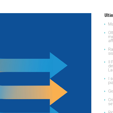
Ultim
Ma
Ol
me
af
Ra
si
Il
dir
La
I 
pi
Gi
Cr
se
Ri