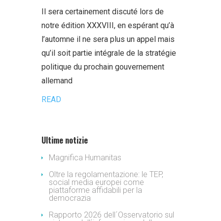
Il sera certainement discuté lors de
notre édition XXXVIII, en espérant qu’à
l’automne il ne sera plus un appel mais
qu’il soit partie intégrale de la stratégie
politique du prochain gouvernement
allemand
READ
Ultime notizie
Magnifica Humanitas
Oltre la regolamentazione: le TEP,
social media europei come
piattaforme affidabili per la
democrazia
Rapporto 2026 dell´Osservatorio sul