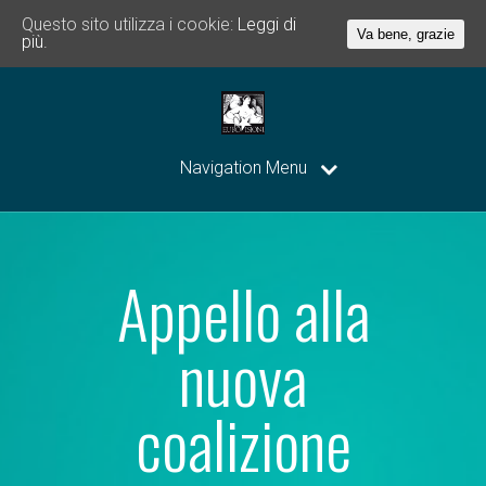
Questo sito utilizza i cookie:
Leggi di
Va bene, grazie
più.
Navigation Menu
Appello alla
nuova
coalizione