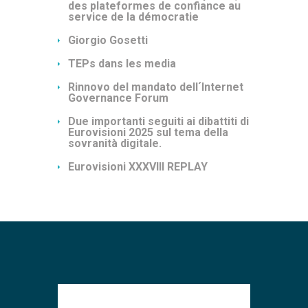
des plateformes de confiance au
service de la démocratie
Giorgio Gosetti
TEPs dans les media
Rinnovo del mandato dell´Internet
Governance Forum
Due importanti seguiti ai dibattiti di
Eurovisioni 2025 sul tema della
sovranità digitale.
Eurovisioni XXXVIII REPLAY