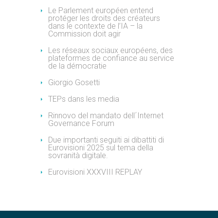
Le Parlement européen entend
protéger les droits des créateurs
dans le contexte de l’IA – la
Commission doit agir
Les réseaux sociaux européens, des
plateformes de confiance au service
de la démocratie
Giorgio Gosetti
TEPs dans les media
Rinnovo del mandato dell´Internet
Governance Forum
Due importanti seguiti ai dibattiti di
Eurovisioni 2025 sul tema della
sovranità digitale.
Eurovisioni XXXVIII REPLAY