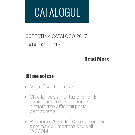
CATALOGUE
COPERTINA CATALOGO 2017
CATALOGO 2017
Read More
Ultime notizie
Magnifica Humanitas
Oltre la regolamentazione: le TEP,
social media europei come
piattaforme affidabili per la
democrazia
Rapporto 2026 dell´Osservatorio sul
sistema dell´informazione dell
´AGCOM