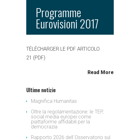
Programme
Eurovisioni 2017
TÉLÉCHARGER LE PDF ARTICOLO
21 (PDF)
Read More
Ultime notizie
Magnifica Humanitas
Oltre la regolamentazione: le TEP,
social media europei come
piattaforme affidabili per la
democrazia
Rapporto 2026 dell´Osservatorio sul