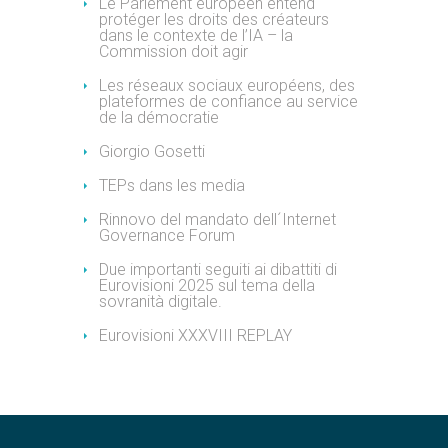
Le Parlement européen entend
protéger les droits des créateurs
dans le contexte de l’IA – la
Commission doit agir
Les réseaux sociaux européens, des
plateformes de confiance au service
de la démocratie
Giorgio Gosetti
TEPs dans les media
Rinnovo del mandato dell´Internet
Governance Forum
Due importanti seguiti ai dibattiti di
Eurovisioni 2025 sul tema della
sovranità digitale.
Eurovisioni XXXVIII REPLAY