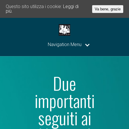
Questo sito utilizza i cookie:
Leggi di
Va bene, grazie
più.
Navigation Menu
Due
importanti
seguiti ai