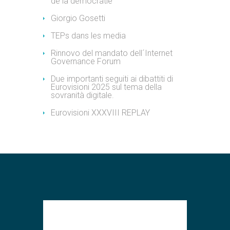
de la démocratie
Giorgio Gosetti
TEPs dans les media
Rinnovo del mandato dell´Internet
Governance Forum
Due importanti seguiti ai dibattiti di
Eurovisioni 2025 sul tema della
sovranità digitale.
Eurovisioni XXXVIII REPLAY