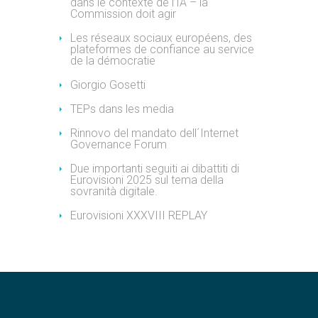
dans le contexte de l’IA – la
Commission doit agir
Les réseaux sociaux européens, des
plateformes de confiance au service
de la démocratie
Giorgio Gosetti
TEPs dans les media
Rinnovo del mandato dell´Internet
Governance Forum
Due importanti seguiti ai dibattiti di
Eurovisioni 2025 sul tema della
sovranità digitale.
Eurovisioni XXXVIII REPLAY