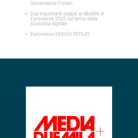
Governance Forum
Due importanti seguiti ai dibattiti di
Eurovisioni 2025 sul tema della
sovranità digitale.
Eurovisioni XXXVIII REPLAY