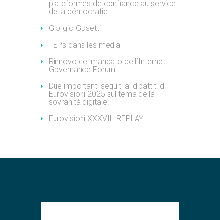
plateformes de confiance au service
de la démocratie
Giorgio Gosetti
TEPs dans les media
Rinnovo del mandato dell´Internet
Governance Forum
Due importanti seguiti ai dibattiti di
Eurovisioni 2025 sul tema della
sovranità digitale.
Eurovisioni XXXVIII REPLAY