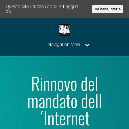
Questo sito utilizza i cookie:
Leggi di
Va bene, grazie
più.
Navigation Menu
Rinnovo del
mandato dell
´Internet