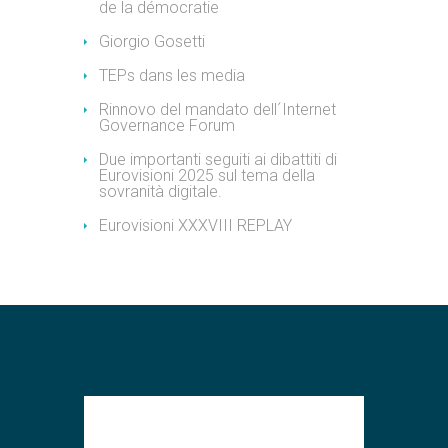
de la démocratie
Giorgio Gosetti
TEPs dans les media
Rinnovo del mandato dell´Internet
Governance Forum
Due importanti seguiti ai dibattiti di
Eurovisioni 2025 sul tema della
sovranità digitale.
Eurovisioni XXXVIII REPLAY