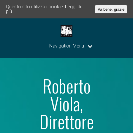
Questo sito utilizza i cookie:
Leggi di
Va bene, grazie
più.
Navigation Menu
Roberto
Viola,
Direttore