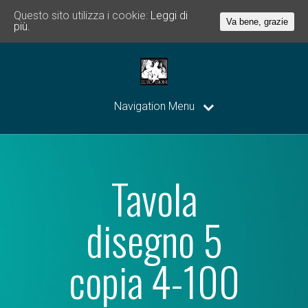
Questo sito utilizza i cookie:
Leggi di
Va bene, grazie
più.
Navigation Menu
Tavola
disegno 5
copia 4-100