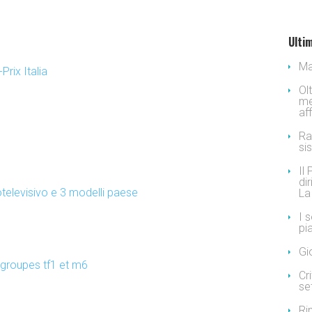
Ultim
Ma
rix Italia
Ol
me
af
Ra
si
Il
dir
iotelevisivo e 3 modelli paese
La
I 
pi
Gi
 groupes tf1 et m6
Cr
se
Ri