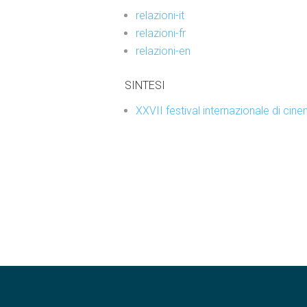
relazioni-it
relazioni-fr
relazioni-en
SINTESI
XXVII festival internazionale di cinem