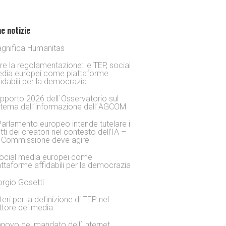
e notizie
gnifica Humanitas
tre la regolamentazione: le TEP, social
dia europei come piattaforme
fidabili per la democrazia
pporto 2026 dell´Osservatorio sul
stema dell´informazione dell´AGCOM
 Parlamento europeo intende tutelare i
itti dei creatori nel contesto dell’IA –
 Commissione deve agire
social media europei come
attaforme affidabili per la democrazia
orgio Gosetti
iteri per la definizione di TEP nel
ttore dei media
nnovo del mandato dell´Internet