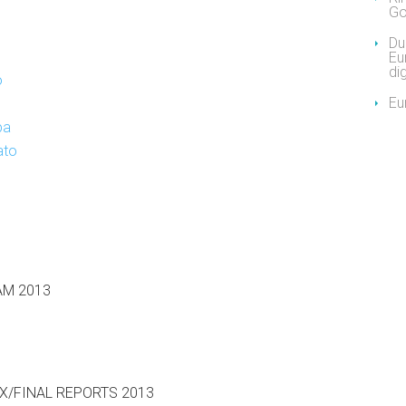
Go
Due
Eu
dig
o
Eu
pa
ato
M 2013
X/FINAL REPORTS 2013