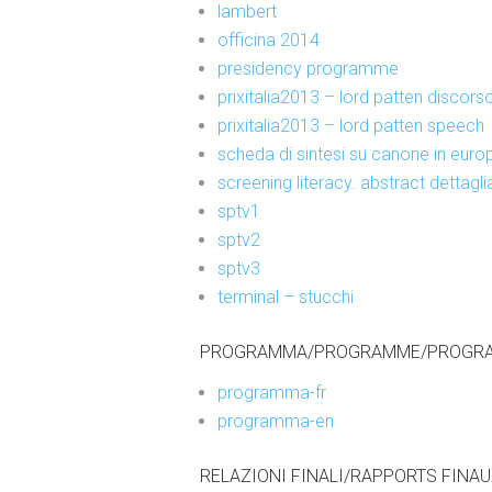
lambert
officina 2014
presidency programme
prixitalia2013 – lord patten discors
prixitalia2013 – lord patten speech
scheda di sintesi su canone in euro
screening literacy. abstract dettagli
sptv1
sptv2
sptv3
terminal – stucchi
PROGRAMMA/PROGRAMME/PROGRA
programma-fr
programma-en
RELAZIONI FINALI/RAPPORTS FINAU