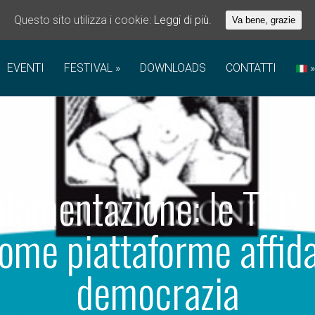
Questo sito utilizza i cookie:
Leggi di più.
Va bene, grazie
EVENTI
FESTIVAL
DOWNLOADS
CONTATTI
olamentazione: le TEP,
ome piattaforme affidab
democrazia