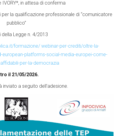
 IVORY*, in attesa di conferma
i per la qualificazione professionale di “comunicatore
pubblico”
i della Legge n. 4/2013
ca.it/formazione/ webinar-per-crediti/oltre-la-
ed-european-platforms-social-media-europei-come-
affidabili-per-la-democrazia
tro il 21/05/2026.
à inviato a seguito dell’adesione.