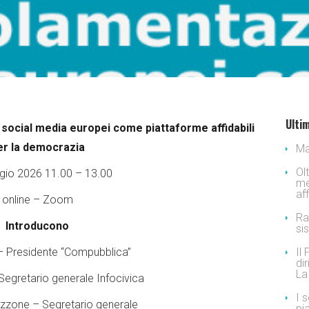
Ultim
 social media europei come piattaforme affidabili
er la democrazia
Ma
Ol
io 2026 11.00 – 13.00
me
af
online – Zoom
Ra
Introducono
si
– Presidente “Compubblica”
Il
dir
La
Segretario generale Infocivica
I 
zone – Segretario generale
pi