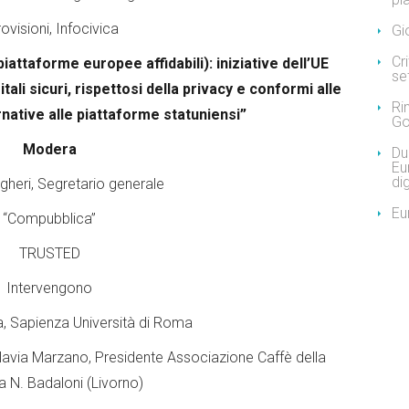
ovisioni, Infocivica
Gi
Cr
attaforme europee affidabili): iniziative dell’UE
se
li sicuri, rispettosi della privacy e conformi alle
Ri
native alle piattaforme statuniensi”
Go
Modera
Due
Eu
dig
heri, Segretario generale
Eu
“Compubblica”
TRUSTED
Intervengono
a, Sapienza Università di Roma
Flavia Marzano, Presidente Associazione Caffè della
a N. Badaloni (Livorno)