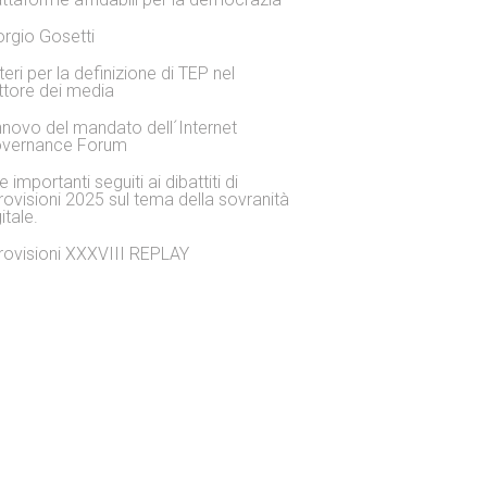
orgio Gosetti
iteri per la definizione di TEP nel
ttore dei media
nnovo del mandato dell´Internet
vernance Forum
 importanti seguiti ai dibattiti di
rovisioni 2025 sul tema della sovranità
itale.
rovisioni XXXVIII REPLAY