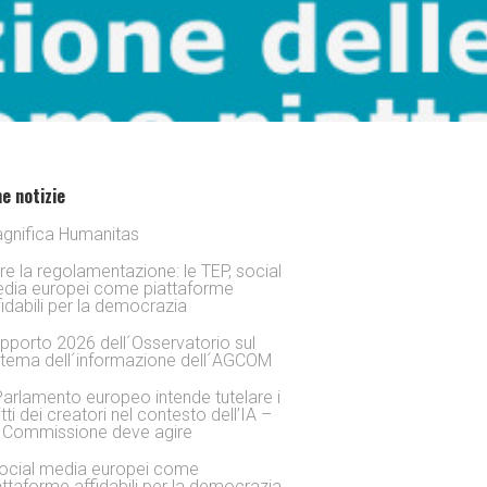
e notizie
gnifica Humanitas
tre la regolamentazione: le TEP, social
dia europei come piattaforme
fidabili per la democrazia
pporto 2026 dell´Osservatorio sul
stema dell´informazione dell´AGCOM
 Parlamento europeo intende tutelare i
itti dei creatori nel contesto dell’IA –
 Commissione deve agire
social media europei come
attaforme affidabili per la democrazia