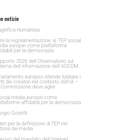
e notizie
gnifica Humanitas
tre la regolamentazione: le TEP, social
dia europei come piattaforme
fidabili per la democrazia
pporto 2026 dell´Osservatorio sul
stema dell´informazione dell´AGCOM
 Parlamento europeo intende tutelare i
itti dei creatori nel contesto dell’IA –
 Commissione deve agire
social media europei come
attaforme affidabili per la democrazia
orgio Gosetti
iteri per la definizione di TEP nel
ttore dei media
nnovo del mandato dell´Internet