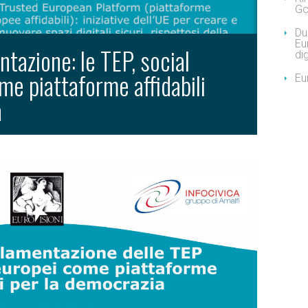
Go
Due
Eu
ntazione: le TEP, social
dig
e piattaforme affidabili
Eu
a