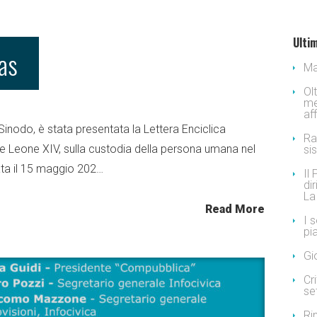
Ultim
as
Ma
Ol
me
af
inodo, è stata presentata la Lettera Enciclica
Ra
e Leone XIV, sulla custodia della persona umana nel
si
mata il 15 maggio 202…
Il
dir
La
Read More
I 
pi
Gi
Cr
se
Ri