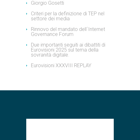
Giorgio Gosetti
Criteri per la definizione di TEP nel
settore dei media
Rinnovo del mandato dell´Internet
Governance Forum
Due importanti seguiti ai dibattiti di
Eurovisioni 2025 sul tema della
sovranità digitale.
Eurovisioni XXXVIII REPLAY