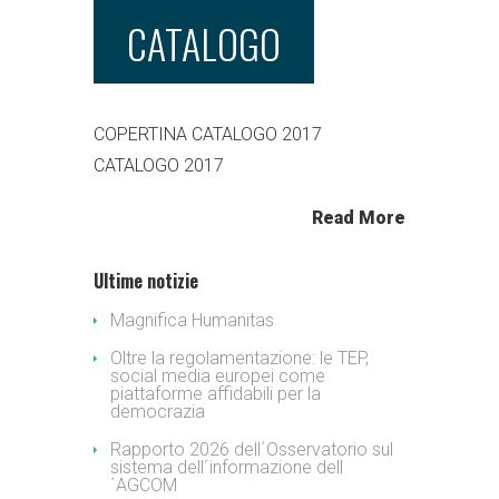
CATALOGO
COPERTINA CATALOGO 2017
CATALOGO 2017
Read More
Ultime notizie
Magnifica Humanitas
Oltre la regolamentazione: le TEP,
social media europei come
piattaforme affidabili per la
democrazia
Rapporto 2026 dell´Osservatorio sul
sistema dell´informazione dell
´AGCOM