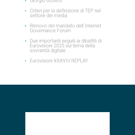
Giorgio Gosetti
Criteri per la definizione di TEP nel
settore dei media
Rinnovo del mandato dell´Internet
Governance Forum
Due importanti seguiti ai dibattiti di
Eurovisioni 2025 sul tema della
sovranità digitale.
Eurovisioni XXXVIII REPLAY