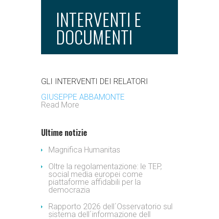
INTERVENTI E
DOCUMENTI
GLI INTERVENTI DEI RELATORI
GIUSEPPE ABBAMONTE
Read More
Ultime notizie
Magnifica Humanitas
Oltre la regolamentazione: le TEP,
social media europei come
piattaforme affidabili per la
democrazia
Rapporto 2026 dell´Osservatorio sul
sistema dell´informazione dell