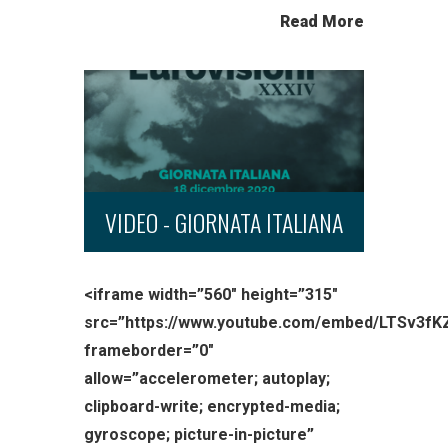
Read More
VIDEO - GIORNATA ITALIANA
<iframe width=”560″ height=”315″
src=”https://www.youtube.com/embed/LTSv3fK
frameborder=”0″
allow=”accelerometer; autoplay;
clipboard-write; encrypted-media;
gyroscope; picture-in-picture”