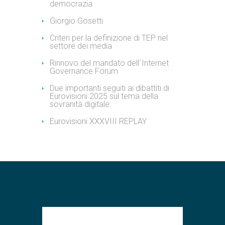
democrazia
Giorgio Gosetti
Criteri per la definizione di TEP nel
settore dei media
Rinnovo del mandato dell´Internet
Governance Forum
Due importanti seguiti ai dibattiti di
Eurovisioni 2025 sul tema della
sovranità digitale.
Eurovisioni XXXVIII REPLAY