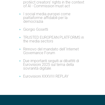
protect creators' rights in the context
of Al - Commission must act
I social media europei come
piattaforme affidabili per la
democrazia
Giorgio Gosetti
TRUSTED EUROPEAN PLATFORMS in
the media sectors
Rinnovo del mandato dell´Internet
Governance Forum
Due importanti seguiti ai dibattiti di
Eurovisioni 2025 sul tema della
sovranità digitale.
Eurovisioni XXXVIII REPLAY