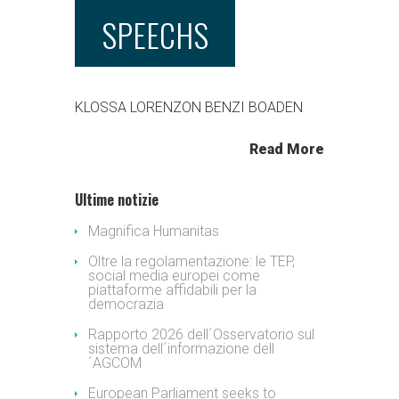
SPEECHS
KLOSSA LORENZON BENZI BOADEN
Read More
Ultime notizie
Magnifica Humanitas
Oltre la regolamentazione: le TEP,
social media europei come
piattaforme affidabili per la
democrazia
Rapporto 2026 dell´Osservatorio sul
sistema dell´informazione dell
´AGCOM
European Parliament seeks to