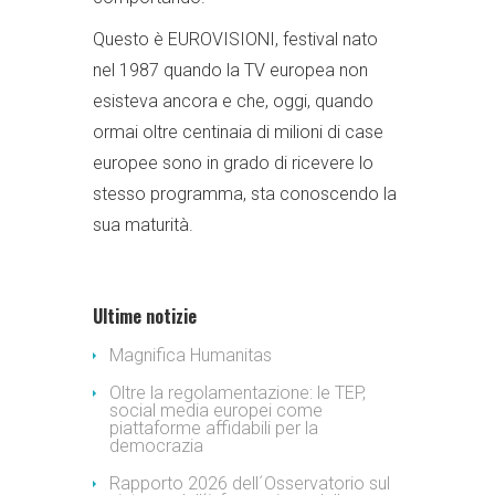
Questo è EUROVISIONI, festival nato
nel 1987 quando la TV europea non
esisteva ancora e che, oggi, quando
ormai oltre centinaia di milioni di case
europee sono in grado di ricevere lo
stesso programma, sta conoscendo la
sua maturità.
Ultime notizie
Magnifica Humanitas
Oltre la regolamentazione: le TEP,
social media europei come
piattaforme affidabili per la
democrazia
Rapporto 2026 dell´Osservatorio sul