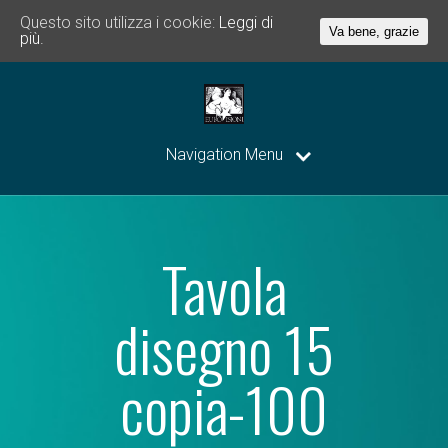
Questo sito utilizza i cookie:
Leggi di
Va bene, grazie
più.
Navigation Menu
Tavola
disegno 15
copia-100