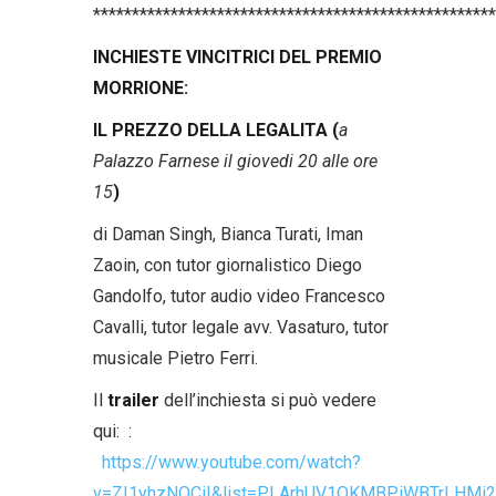
****************************************************
INCHIESTE VINCITRICI DEL PREMIO
MORRIONE:
IL PREZZO DELLA LEGALITA (
a
Palazzo Farnese il giovedi 20 alle ore
15
)
di Daman Singh, Bianca Turati, Iman
Zaoin, con tutor giornalistico Diego
Gandolfo, tutor audio video Francesco
Cavalli, tutor legale avv. Vasaturo, tutor
musicale Pietro Ferri.
Il
trailer
dell’inchiesta si può vedere
qui: :
https://www.youtube.com/watch?
v=ZI1yhzNOCiI&list=PLArhUV1OKMBPiWBTrLHMi2