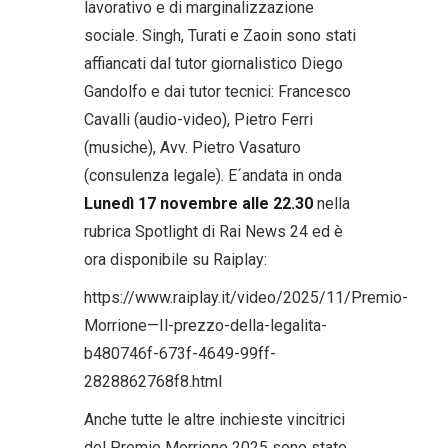
lavorativo e di marginalizzazione
sociale. Singh, Turati e Zaoin sono stati
affiancati dal tutor giornalistico Diego
Gandolfo e dai tutor tecnici: Francesco
Cavalli (audio-video), Pietro Ferri
(musiche), Avv. Pietro Vasaturo
(consulenza legale). E´andata in onda
Lunedì 17 novembre alle 22.30
nella
rubrica Spotlight di Rai News 24 ed è
ora disponibile su Raiplay:
https://www.raiplay.it/video/2025/11/Premio-
Morrione—Il-prezzo-della-legalita-
b480746f-673f-4649-99ff-
2828862768f8.html
Anche tutte le altre inchieste vincitrici
del Premio Morrione 2025 sono state