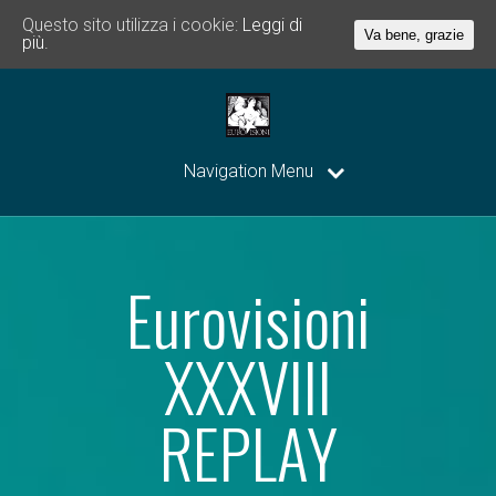
Questo sito utilizza i cookie:
Leggi di
Va bene, grazie
più.
Navigation Menu
Eurovisioni
XXXVIII
REPLAY