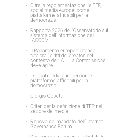
Oltre la regolamentazione: le TEP,
social media europei come
piattaforme affidabili per la
democrazia
Rapporto 2026 dell´Osservatorio sul
sistema dell´informazione dell
´AGCOM
Il Parlamento europeo intende
tutelare i diritti dei creatori nel
contesto dell’IA – La Commissione
deve agire
I social media europei come
piattaforme affidabili per la
democrazia
Giorgio Gosetti
Criteri per la definizione di TEP nel
settore dei media
Rinnovo del mandato dell´Internet
Governance Forum
Due importanti seguiti ai dibattiti di