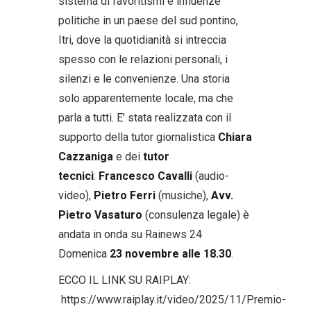
sistema di favoritismi e influenze
politiche in un paese del sud pontino,
Itri, dove la quotidianità si intreccia
spesso con le relazioni personali, i
silenzi e le convenienze. Una storia
solo apparentemente locale, ma che
parla a tutti. E’ stata realizzata con il
supporto della tutor giornalistica
Chiara
Cazzaniga
e dei
tutor
tecnici
:
Francesco Cavalli
(audio-
video),
Pietro Ferri
(musiche),
Avv.
Pietro Vasaturo
(consulenza legale) è
andata in onda su Rainews 24
Domenica
23 novembre alle 18.30
.
ECCO IL LINK SU RAIPLAY:
https://www.raiplay.it/video/2025/11/Premio-