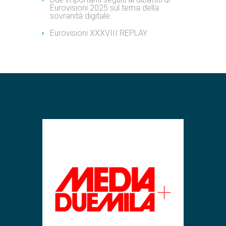
Eurovisioni 2025 sul tema della
sovranità digitale.
Eurovisioni XXXVIII REPLAY