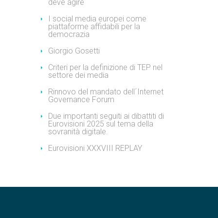
deve agire
I social media europei come
piattaforme affidabili per la
democrazia
Giorgio Gosetti
Criteri per la definizione di TEP nel
settore dei media
Rinnovo del mandato dell´Internet
Governance Forum
Due importanti seguiti ai dibattiti di
Eurovisioni 2025 sul tema della
sovranità digitale.
Eurovisioni XXXVIII REPLAY