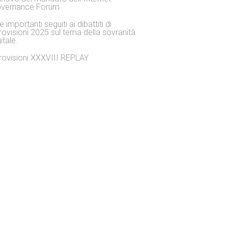
vernance Forum
 importanti seguiti ai dibattiti di
rovisioni 2025 sul tema della sovranità
itale.
rovisioni XXXVIII REPLAY