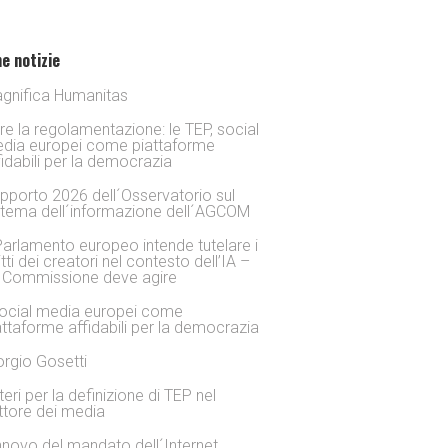
e notizie
gnifica Humanitas
tre la regolamentazione: le TEP, social
dia europei come piattaforme
fidabili per la democrazia
pporto 2026 dell´Osservatorio sul
stema dell´informazione dell´AGCOM
 Parlamento europeo intende tutelare i
itti dei creatori nel contesto dell’IA –
 Commissione deve agire
social media europei come
attaforme affidabili per la democrazia
orgio Gosetti
iteri per la definizione di TEP nel
ttore dei media
nnovo del mandato dell´Internet