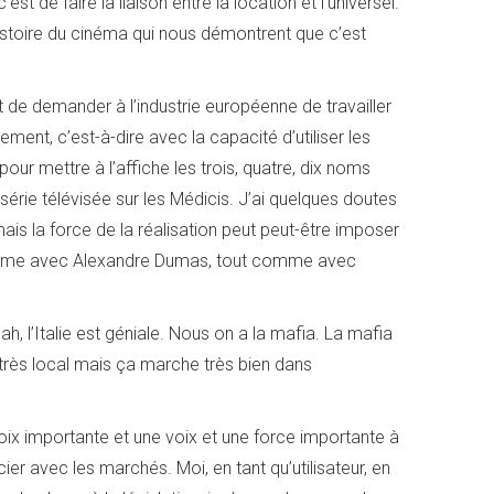
’est de faire la liaison entre la location et l’universel.
histoire du cinéma qui nous démontrent que c’est
st de demander à l’industrie européenne de travailler
ment, c’est-à-dire avec la capacité d’utiliser les
ur mettre à l’affiche les trois, quatre, dix noms
e série télévisée sur les Médicis. J’ai quelques doutes
ais la force de la réalisation peut peut-être imposer
 comme avec Alexandre Dumas, tout comme avec
h, l’Italie est géniale. Nous on a la mafia. La mafia
t très local mais ça marche très bien dans
ix importante et une voix et une force importante à
r avec les marchés. Moi, en tant qu’utilisateur, en