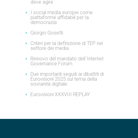
deve agire
I social media europei come
piattaforme affidabili per la
democrazia
Giorgio Gosetti
Criteri per la definizione di TEP nel
settore dei media
Rinnovo del mandato dell´Internet
Governance Forum
Due importanti seguiti ai dibattiti di
Eurovisioni 2025 sul tema della
sovranità digitale.
Eurovisioni XXXVIII REPLAY