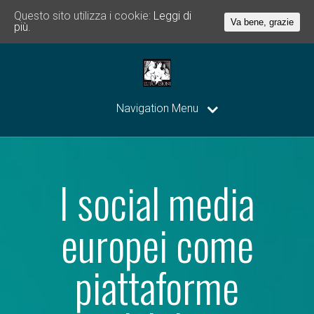
Questo sito utilizza i cookie:
Leggi di
Va bene, grazie
più.
Navigation Menu
I social media
europei come
piattaforme