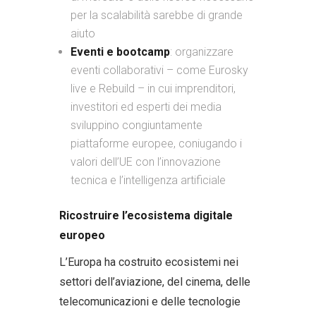
per la scalabilità sarebbe di grande
aiuto
Eventi e bootcamp
: organizzare
eventi collaborativi – come Eurosky
live e Rebuild – in cui imprenditori,
investitori ed esperti dei media
sviluppino congiuntamente
piattaforme europee, coniugando i
valori dell’UE con l’innovazione
tecnica e l’intelligenza artificiale
Ricostruire l’ecosistema digitale
europeo
L’Europa ha costruito ecosistemi nei
settori dell’aviazione, del cinema, delle
telecomunicazioni e delle tecnologie