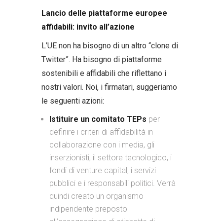
Lancio delle piattaforme europee
affidabili: invito all’azione
L’UE non ha bisogno di un altro “clone di
Twitter”. Ha bisogno di piattaforme
sostenibili e affidabili che riflettano i
nostri valori. Noi, i firmatari, suggeriamo
le seguenti azioni:
Istituire un comitato TEPs
per
definire i criteri di affidabilità in
collaborazione con i media, gli
inserzionisti, il settore tecnologico, i
fondi di venture capital, i servizi
pubblici e i responsabili politici. Verrà
quindi creato un organismo
indipendente preposto