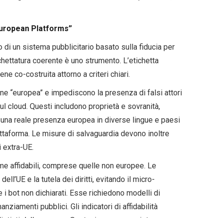
European Platforms”
di un sistema pubblicitario basato sulla fiducia per
chettatura coerente è uno strumento. L’etichetta
e co-costruita attorno a criteri chiari.
one “europea” e impediscono la presenza di falsi attori
sul cloud. Questi includono proprietà e sovranità,
 una reale presenza europea in diverse lingue e paesi
iattaforma. Le misure di salvaguardia devono inoltre
i extra-UE.
orme affidabili, comprese quelle non europee. Le
dell’UE e la tutela dei diritti, evitando il micro-
 e i bot non dichiarati. Esse richiedono modelli di
nziamenti pubblici. Gli indicatori di affidabilità