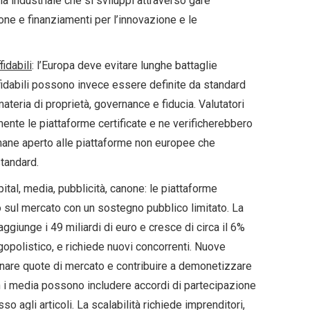
a industriale che si sviluppi attraverso gare
ne e finanziamenti per l’innovazione e le
idabili
: l’Europa deve evitare lunghe battaglie
fidabili possono invece essere definite da standard
 materia di proprietà, governance e fiducia. Valutatori
nte le piattaforme certificate e ne verificherebbero
rimane aperto alle piattaforme non europee che
tandard.
pital, media, pubblicità, canone: le piattaforme
sul mercato con un sostegno pubblico limitato. La
aggiunge i 49 miliardi di euro e cresce di circa il 6%
igopolistico, e richiede nuovi concorrenti. Nuove
nare quote di mercato e contribuire a demonetizzare
n i media possono includere accordi di partecipazione
o agli articoli. La scalabilità richiede imprenditori,