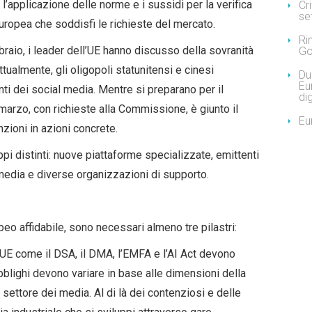
’applicazione delle norme e i sussidi per la verifica
Cr
se
europea che soddisfi le richieste del mercato.
Ri
braio, i leader dell’UE hanno discusso della sovranità
Go
tualmente, gli oligopoli statunitensi e cinesi
Due
Eu
i dei social media. Mentre si preparano per il
dig
arzo, con richieste alla Commissione, è giunto il
Eu
zioni in azioni concrete.
ppi distinti: nuove piattaforme specializzate, emittenti
edia e diverse organizzazioni di supporto.
eo affidabile, sono necessari almeno tre pilastri:
ll’UE come il DSA, il DMA, l’EMFA e l’AI Act devono
blighi devono variare in base alle dimensioni della
settore dei media. Al di là dei contenziosi e delle