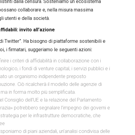
, distinti dalla censura. Sosteniamo un ecosistema
e possano collaborare e, nella misura massima
i utenti e della società.
idabili: invito all’azione
di Twitter”. Ha bisogno di piattaforme sostenibili e
 Noi, i firmatari, suggeriamo le seguenti azioni:
nire i criteri di affidabilità in collaborazione con i
nologico, i fondi di venture capital, i servizi pubblici e i
 creato un organismo indipendente preposto
ibuzione. Ciò ricalcherà il modello delle agenzie di
e, ma in forma molto più semplificata.
del Consiglio dell’UE e la relazione del Parlamento
azia» potrebbero segnalare l’impegno dei governi e
 strategia per le infrastrutture democratiche, che
pee
isponiamo di piani aziendali, un’analisi condivisa delle