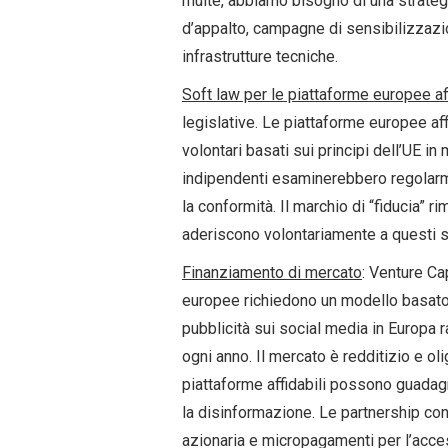
multe, abbiamo bisogno di una strategi
d’appalto, campagne di sensibilizzazio
infrastrutture tecniche.
Soft law per le piattaforme europee aff
legislative. Le piattaforme europee af
volontari basati sui principi dell’UE in
indipendenti esaminerebbero regolarme
la conformità. Il marchio di “fiducia” 
aderiscono volontariamente a questi s
Finanziamento di mercato
: Venture Ca
europee richiedono un modello basato 
pubblicità sui social media in Europa r
ogni anno. Il mercato è redditizio e ol
piattaforme affidabili possono guadag
la disinformazione. Le partnership co
azionaria e micropagamenti per l’access