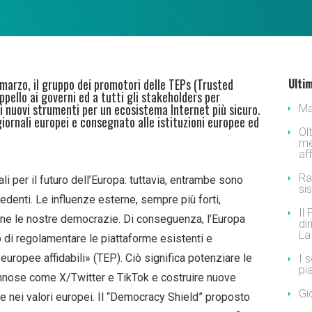
e marzo, il gruppo dei promotori delle TEPs (Trusted
Ultim
pello ai governi ed a tutti gli stakeholders per
ti nuovi strumenti per un ecosistema Internet più sicuro.
Ma
giornali europei e consegnato alle istituzioni europee ed
Ol
me
af
Ra
li per il futuro dell’Europa: tuttavia, entrambe sono
si
denti. Le influenze esterne, sempre più forti,
Il
ne le nostre democrazie. Di conseguenza, l’Europa
dir
La
o di regolamentare le piattaforme esistenti e
europee affidabili» (TEP). Ciò significa potenziare le
I 
pi
dannose come X/Twitter e TikTok e costruire nuove
Gi
a e nei valori europei. Il “Democracy Shield” proposto