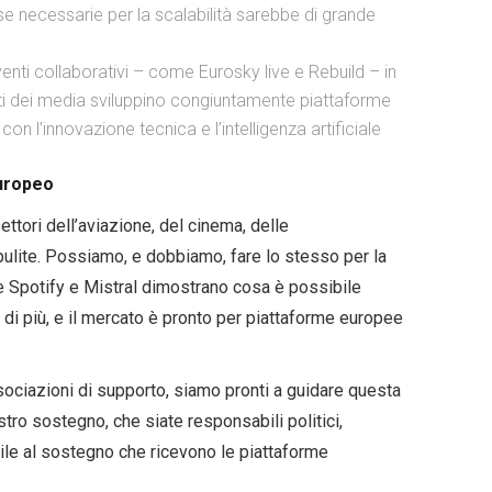
se necessarie per la scalabilità sarebbe di grande
enti collaborativi – come Eurosky live e Rebuild – in
erti dei media sviluppino congiuntamente piattaforme
on l’innovazione tecnica e l’intelligenza artificiale
europeo
ttori dell’aviazione, del cinema, delle
pulite. Possiamo, e dobbiamo, fare lo stesso per la
me Spotify e Mistral dimostrano cosa è possibile
 di più, e il mercato è pronto per piattaforme europee
sociazioni di supporto, siamo pronti a guidare questa
tro sostegno, che siate responsabili politici,
imile al sostegno che ricevono le piattaforme