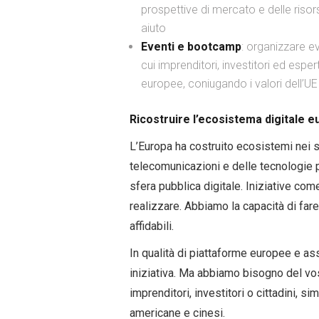
prospettive di mercato e delle risor
aiuto
Eventi e bootcamp
: organizzare ev
cui imprenditori, investitori ed esp
europee, coniugando i valori dell’UE c
Ricostruire l’ecosistema digitale 
L’Europa ha costruito ecosistemi nei se
telecomunicazioni e delle tecnologie 
sfera pubblica digitale. Iniziative co
realizzare. Abbiamo la capacità di fare
affidabili.
In qualità di piattaforme europee e as
iniziativa. Ma abbiamo bisogno del vos
imprenditori, investitori o cittadini, s
americane e cinesi.