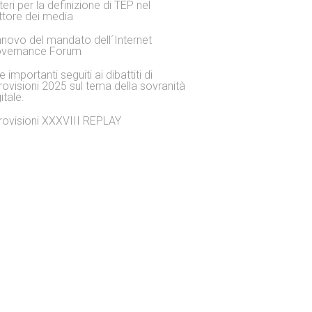
iteri per la definizione di TEP nel
ttore dei media
nnovo del mandato dell´Internet
vernance Forum
 importanti seguiti ai dibattiti di
rovisioni 2025 sul tema della sovranità
itale.
rovisioni XXXVIII REPLAY