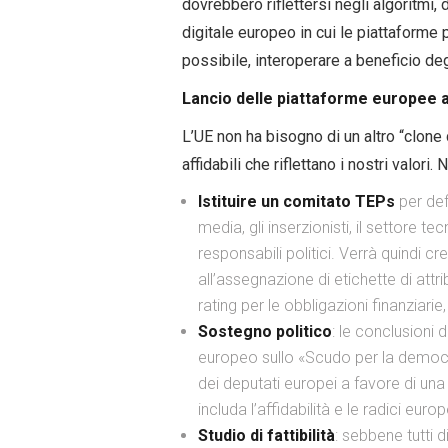
dovrebbero riflettersi negli algoritmi
digitale europeo in cui le piattaform
possibile, interoperare a beneficio degl
Lancio delle piattaforme europee aff
L’UE non ha bisogno di un altro “clone 
affidabili che riflettano i nostri valori.
Istituire un comitato TEPs
per defi
media, gli inserzionisti, il settore tec
responsabili politici. Verrà quindi
all’assegnazione di etichette di attr
rating per le obbligazioni finanziari
Sostegno politico
: le conclusioni 
europeo sullo «Scudo per la democr
dei deputati europei a favore di una
includa l’affidabilità e le radici euro
Studio di fattibilità
: sebbene tutti d