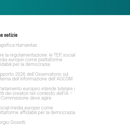
e notizie
gnifica Humanitas
tre la regolamentazione: le TEP, social
dia europei come piattaforme
fidabili per la democrazia
pporto 2026 dell´Osservatorio sul
stema dell´informazione dell´AGCOM
 Parlamento europeo intende tutelare i
itti dei creatori nel contesto dell’IA –
 Commissione deve agire
social media europei come
attaforme affidabili per la democrazia
orgio Gosetti