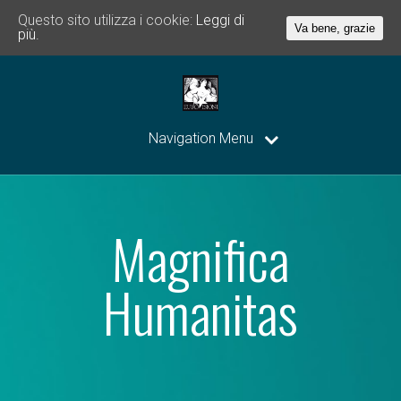
Questo sito utilizza i cookie:
Leggi di
Va bene, grazie
più.
Navigation Menu
Magnifica
Humanitas