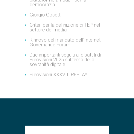
democrazia
Giorgio Gosetti
Criteri per la definizione di TEP nel
settore dei media
Rinnovo del mandato dell´Internet
Governance Forum
Due importanti seguiti ai dibattiti di
Eurovisioni 2025 sul tema della
sovranità digitale.
Eurovisioni XXXVIII REPLAY