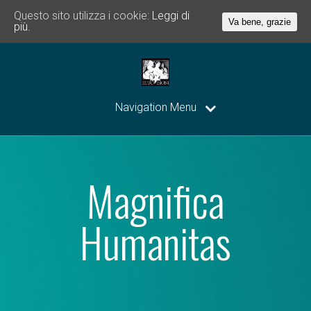
Questo sito utilizza i cookie:
Leggi di
Va bene, grazie
più.
Navigation Menu
Magnifica
Humanitas