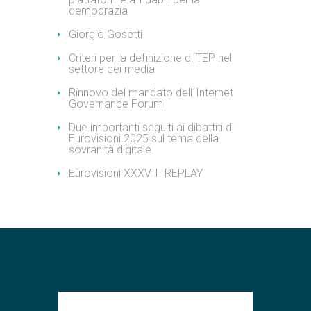
democrazia
Giorgio Gosetti
Criteri per la definizione di TEP nel
settore dei media
Rinnovo del mandato dell´Internet
Governance Forum
Due importanti seguiti ai dibattiti di
Eurovisioni 2025 sul tema della
sovranità digitale.
Eurovisioni XXXVIII REPLAY