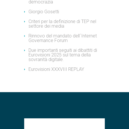
democrazia
Giorgio Gosetti
Criteri per la definizione di TEP nel
settore dei media
Rinnovo del mandato dell´Internet
Governance Forum
Due importanti seguiti ai dibattiti di
Eurovisioni 2025 sul tema della
sovranità digitale.
Eurovisioni XXXVIII REPLAY