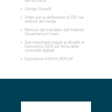
democrazia
Giorgio Gosetti
Criteri per la definizione di TEP nel
settore dei media
Rinnovo del mandato dell´Internet
Governance Forum
Due importanti seguiti ai dibattiti di
Eurovisioni 2025 sul tema della
sovranità digitale.
Eurovisioni XXXVIII REPLAY