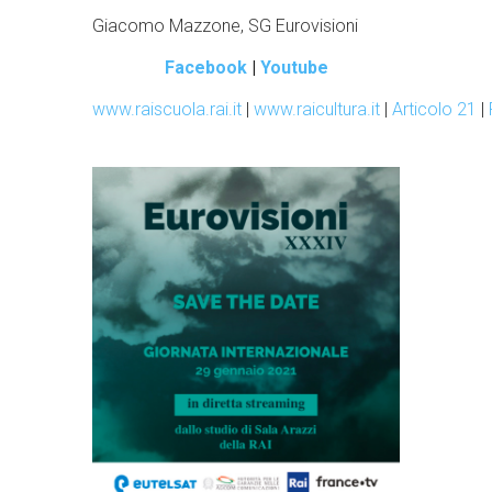
Giacomo Mazzone, SG Eurovisioni
Facebook
|
Youtube
www.raiscuola.rai.it
|
www.raicultura.it
|
Articolo 21
|