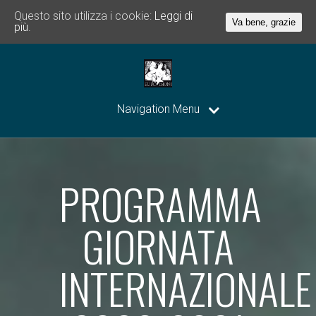
Questo sito utilizza i cookie:
Leggi di
Va bene, grazie
più.
Navigation Menu
PROGRAMMA
GIORNATA
INTERNAZIONALE