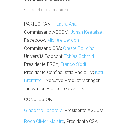
Panel di discussione
PARTECIPANTI:
Laura Aria
,
Commissario AGCOM;
Johan Keetelaar
,
Facebook;
Michèle Léridon
,
Commissario CSA;
Oreste Pollicino
,
Università Bocconi;
Tobias Schmid
,
Presidente ERGA;
Franco Siddi
,
Presidente Confindustria Radio TV;
Kati
Bremme
, Executive Product Manager
Innovation France Télévisions
CONCLUSIONI:
Giacomo Lasorella
, Presidente AGCOM
Roch Olivier Maistre
, Presidente CSA