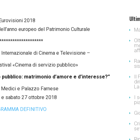
Ultim
Eurovisioni 2018
dell’anno europeo del Patrimonio Culturale
Ma
Ol
********************
me
af
 Internazionale di Cinema e Televisione –
Ra
stival «Cinema di servizio pubblico»
si
o pubblico:
matrimonio d’amore e d’interesse?”
Il
dir
La
a Medici e Palazzo Farnese
 e sabato 27 ottobre 2018
I 
pi
RAMMA DEFINITIVO
Gi
Cr
se
Ri