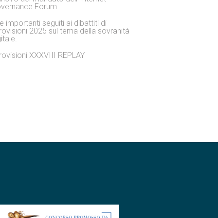
vernance Forum
 importanti seguiti ai dibattiti di
rovisioni 2025 sul tema della sovranità
itale.
rovisioni XXXVIII REPLAY