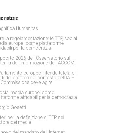
e notizie
gnifica Humanitas
tre la regolamentazione: le TEP, social
dia europei come piattaforme
fidabili per la democrazia
pporto 2026 dell´Osservatorio sul
stema dell´informazione dell´AGCOM
 Parlamento europeo intende tutelare i
itti dei creatori nel contesto dell’IA –
 Commissione deve agire
social media europei come
attaforme affidabili per la democrazia
orgio Gosetti
iteri per la definizione di TEP nel
ttore dei media
nnovo del mandato dell´Internet