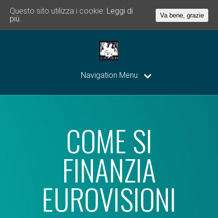
Questo sito utilizza i cookie:
Leggi di
Va bene, grazie
più.
Navigation Menu
COME SI
FINANZIA
EUROVISIONI