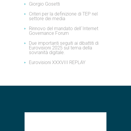
Giorgio Gosetti
Criteri per la definizione di TEP nel
settore dei media
Rinnovo del mandato dell´Internet
Governance Forum
Due importanti seguiti ai dibattiti di
Eurovisioni 2025 sul tema della
sovranità digitale.
Eurovisioni XXXVIII REPLAY