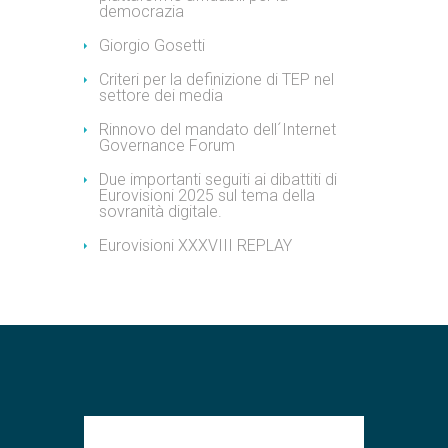
democrazia
Giorgio Gosetti
Criteri per la definizione di TEP nel
settore dei media
Rinnovo del mandato dell´Internet
Governance Forum
Due importanti seguiti ai dibattiti di
Eurovisioni 2025 sul tema della
sovranità digitale.
Eurovisioni XXXVIII REPLAY